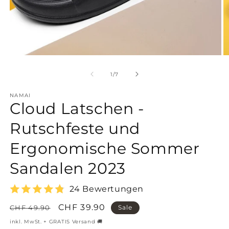
of
1
/
7
NAMAI
Cloud Latschen -
Rutschfeste und
Ergonomische Sommer
Sandalen 2023
24 Bewertungen
Regular
Sale
CHF 39.90
CHF 49.90
Sale
price
price
inkl. MwSt. + GRATIS Versand 🚚