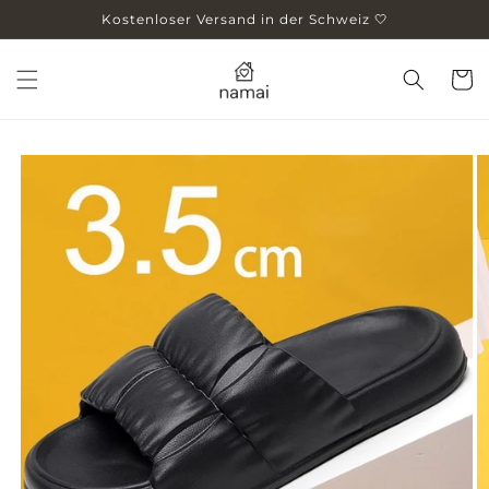
Skip to
Kostenloser Versand in der Schweiz 🤍
content
Cart
Skip to
product
information