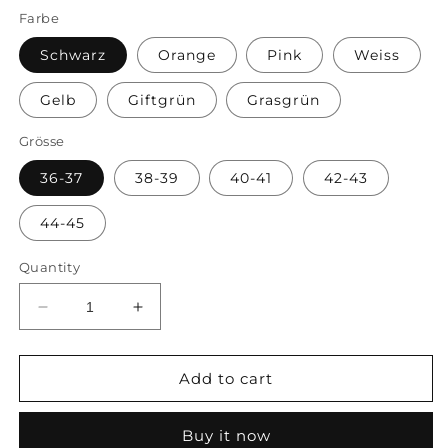
Farbe
Schwarz
Orange
Pink
Weiss
Gelb
Giftgrün
Grasgrün
Grösse
36-37
38-39
40-41
42-43
44-45
Quantity
Decrease
Increase
quantity
quantity
for
for
Cloud
Cloud
Add to cart
Latschen
Latschen
-
-
Buy it now
Rutschfeste
Rutschfeste